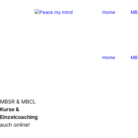
Zum
Zum
Inhalt
Inhalt
Home
MB
springen
springen
Home
MB
MBSR & MBCL
Kurse &
Einzelcoaching
auch online!