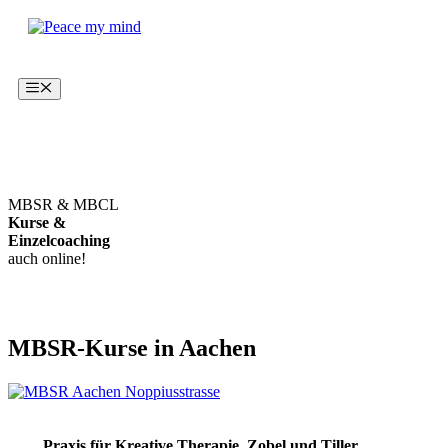
Zum
Zum
Inhalt
Inhalt
springen
springen
Menü
MBSR & MBCL
Kurse &
Einzelcoaching
auch online!
MBSR-Kurse in Aachen
Praxis für Kreative Therapie, Zobel und Tiller,